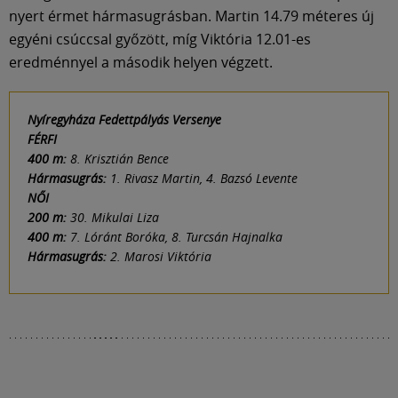
Múzeum
nyert érmet hármasugrásban. Martin 14.79 méteres új
egyéni csúccsal győzött, míg Viktória 12.01-es
English
eredménnyel a második helyen végzett.
Nyíregyháza Fedettpályás Versenye
FÉRFI
400 m:
8. Krisztián Bence
Hármasugrás:
1. Rivasz Martin, 4. Bazsó Levente
NŐI
200 m:
30. Mikulai Liza
400 m:
7. Lóránt Boróka, 8. Turcsán Hajnalka
Hármasugrás:
2. Marosi Viktória