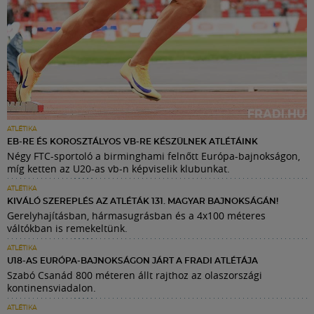
ATLÉTIKA
EB-RE ÉS KOROSZTÁLYOS VB-RE KÉSZÜLNEK ATLÉTÁINK
Négy FTC-sportoló a birminghami felnőtt Európa-bajnokságon,
míg ketten az U20-as vb-n képviselik klubunkat.
ATLÉTIKA
KIVÁLÓ SZEREPLÉS AZ ATLÉTÁK 131. MAGYAR BAJNOKSÁGÁN!
Gerelyhajításban, hármasugrásban és a 4x100 méteres
váltókban is remekeltünk.
ATLÉTIKA
U18-AS EURÓPA-BAJNOKSÁGON JÁRT A FRADI ATLÉTÁJA
Szabó Csanád 800 méteren állt rajthoz az olaszországi
kontinensviadalon.
ATLÉTIKA