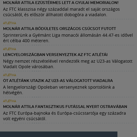
MOLNÁR ATTILA EZÜSTÉRMES LETT A GYULAI MEMORIALON!
Az FTC klasszisa négy századdal maradt el saját országos
csúcsától, és először állhatott dobogóra a viadalon.
ATLÉTIKA
MOLNÁR ATTILA BŐDÜLETES ORSZÁGOS CSÚCSOT FUTOTT
Sprinterünk a Gyémánt Liga monacói állomásán 44.47-es idővel
ért célba 400 méteren.
ATLÉTIKA
LENGYELORSZÁGBAN VERSENYEZTEK AZ FTC ATLÉTÁI
Négy nemzet részvételével rendezték meg az U23-as Válogatott
Viadalt Opole városában.
ATLÉTIKA
ÖT ATLÉTÁNK UTAZIK AZ U23-AS VÁLOGATOTT VIADALRA
A lengyelországi Opoleban versenyeznek sportolóink a
hétvégén.
ATLÉTIKA
MOLNÁR ATTILA FANTASZTIKUS FUTÁSSAL NYERT OSTRAVÁBAN
Az FTC Európa-bajnoka és Európa-csúcstartója egy századra
volt egyéni csúcsától.