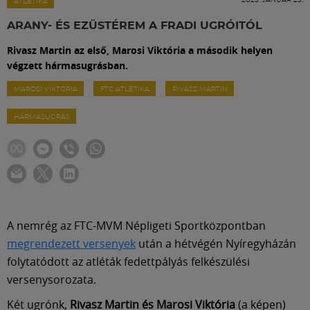
Labdarúgás
ATLÉTIKA
ARANY- ÉS EZÜSTÉREM A FRADI UGRÓITÓL
Szakosztályok
Rivasz Martin az első, Marosi Viktória a második helyen
végzett hármasugrásban.
Meccscenter
MAROSI VIKTÓRIA
FTC ATLÉTIKA
RIVASZ MARTIN
HÁRMASUGRÁS
Klub
Szolgáltatások
Shop
A nemrég az FTC-MVM Népligeti Sportközpontban
megrendezett versenyek
után a hétvégén Nyíregyházán
folytatódott az atléták fedettpályás felkészülési
Közösség
versenysorozata.
Két ugrónk,
Rivasz Martin és Marosi Viktória
(a képen)