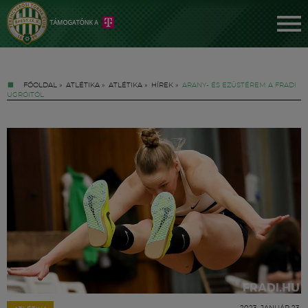
FŐOLDAL
»
ATLÉTIKA
»
ATLÉTIKA
»
HÍREK
»
ARANY- ÉS EZÜSTÉREM A FRADI
UGRÓITÓL
Jegyek
FM YouTube +
Hírek
2023. JANUÁR 23.