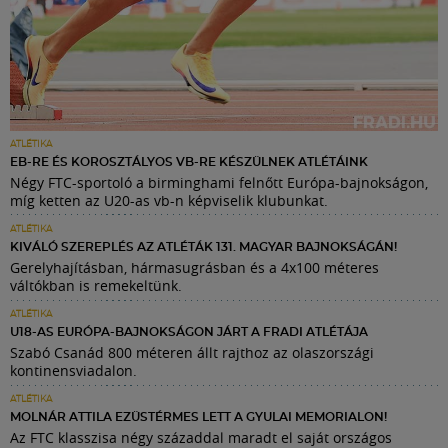
ATLÉTIKA
EB-RE ÉS KOROSZTÁLYOS VB-RE KÉSZÜLNEK ATLÉTÁINK
Négy FTC-sportoló a birminghami felnőtt Európa-bajnokságon,
míg ketten az U20-as vb-n képviselik klubunkat.
ATLÉTIKA
KIVÁLÓ SZEREPLÉS AZ ATLÉTÁK 131. MAGYAR BAJNOKSÁGÁN!
Gerelyhajításban, hármasugrásban és a 4x100 méteres
váltókban is remekeltünk.
ATLÉTIKA
U18-AS EURÓPA-BAJNOKSÁGON JÁRT A FRADI ATLÉTÁJA
Szabó Csanád 800 méteren állt rajthoz az olaszországi
kontinensviadalon.
ATLÉTIKA
MOLNÁR ATTILA EZÜSTÉRMES LETT A GYULAI MEMORIALON!
Az FTC klasszisa négy századdal maradt el saját országos