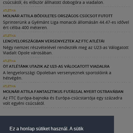
csúcsától, és először állhatott dobogóra a viadalon.
ATLÉTIKA
MOLNÁR ATTILA BŐDÜLETES ORSZÁGOS CSÚCSOT FUTOTT
Sprinterünk a Gyémánt Liga monacói állomásán 44.47-es idővel
ért célba 400 méteren.
ATLÉTIKA
LENGYELORSZÁGBAN VERSENYEZTEK AZ FTC ATLÉTÁI
Négy nemzet részvételével rendezték meg az U23-as Válogatott
Viadalt Opole városában.
ATLÉTIKA
ÖT ATLÉTÁNK UTAZIK AZ U23-AS VÁLOGATOTT VIADALRA
A lengyelországi Opoleban versenyeznek sportolóink a
hétvégén.
ATLÉTIKA
MOLNÁR ATTILA FANTASZTIKUS FUTÁSSAL NYERT OSTRAVÁBAN
Az FTC Európa-bajnoka és Európa-csúcstartója egy századra
volt egyéni csúcsától.
Ez a honlap sütiket használ. A sütik