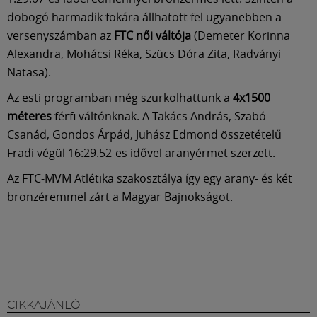
Múzeum
dobogó harmadik fokára állhatott fel ugyanebben a
versenyszámban az
FTC női váltója
(Demeter Korinna
English
Alexandra, Mohácsi Réka, Szücs Dóra Zita, Radványi
Natasa).
Az esti programban még szurkolhattunk a
4x1500
méteres
férfi váltónknak. A Takács András, Szabó
Csanád, Gondos Árpád, Juhász Edmond összetételű
Fradi végül 16:29.52-es idővel aranyérmet szerzett.
Az FTC-MVM Atlétika szakosztálya így egy arany- és két
bronzéremmel zárt a Magyar Bajnokságot.
CIKKAJÁNLÓ