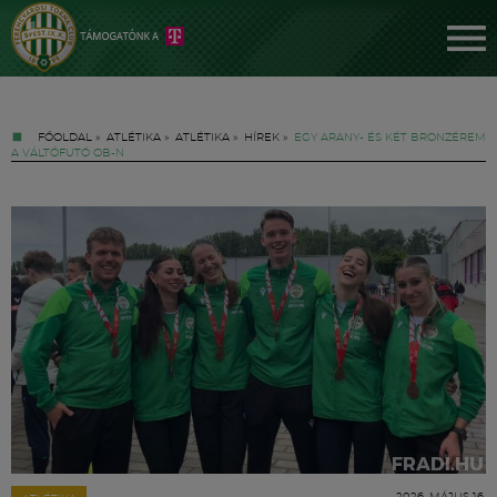
FŐOLDAL
»
ATLÉTIKA
»
ATLÉTIKA
»
HÍREK
»
EGY ARANY- ÉS KÉT BRONZÉREM
A VÁLTÓFUTÓ OB-N
Jegyek
FM YouTube +
Hírek
2026. MÁJUS 16.