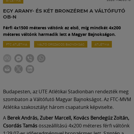
Labdarúgás
ATLÉTIKA
EGY ARANY- ÉS KÉT BRONZÉREM A VÁLTÓFUTÓ
OB-N
Szakosztályok
Férfi 4x1500 méteres váltónk az első, míg mindkét 4x200
méteres váltónk harmadik lett a Magyar Bajnokságon.
Meccscenter
FTC ATLÉTIKA
VÁLTÓ ORSZÁGOS BAJNOKSÁG
ATLÉTIKA
Klub
Szolgáltatások
Budapesten, az UTE Atlétikai Stadionban rendezték meg
Shop
szombaton a Váltófutó Magyar Bajnokságot. Az FTC-MVM
Atlétika szakosztályt három csapatunk képviselte.
Közösség
A
Berek András, Zuber Marcell, Kovács Bendegúz Zoltán,
Csordás Tamás
összeállítású 4x200 méteres férfi váltónk
1:29.07-es időeredménnyel bronzérmes lett. Szintén a