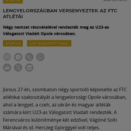
Labdarúgás
ATLÉTIKA
LENGYELORSZÁGBAN VERSENYEZTEK AZ FTC
ATLÉTÁI
Szakosztályok
Négy nemzet részvételével rendezték meg az U23-as
Válogatott Viadalt Opole városában.
Meccscenter
ATLÉTIKA
U23 VÁLOGATOTT VIADAL
Klub
Szolgáltatások
Június 27-én, szombaton négy sportoló képviselte az FTC
Shop
atlétikai szakosztályát a lengyelországi Opole városában,
ahol a lengyel, a cseh, az ukrán és magyar atléták
számára kiírt U23-as Válogatott Viadalt rendezték. A
Közösség
Ferencváros különítménye két edzővel, Vágóné Solti
Máriával és id. Herczeg Györggyel volt teljes.