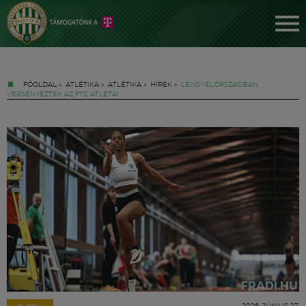
FŐOLDAL
»
ATLÉTIKA
»
ATLÉTIKA
»
HÍREK
»
LENGYELORSZÁGBAN
VERSENYEZTEK AZ FTC ATLÉTÁI
Jegyek
FM YouTube +
Hírek
2026. JÚNIUS 27.