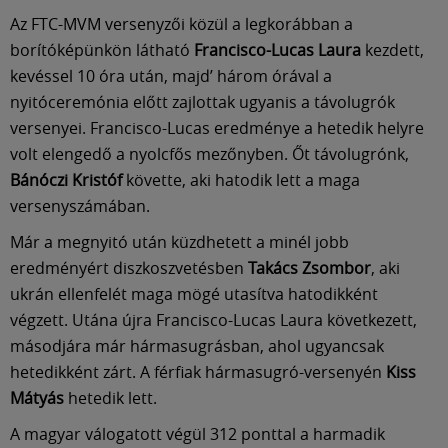
Múzeum
Az FTC-MVM versenyzői közül a legkorábban a
borítóképünkön látható
Francisco-Lucas Laura
kezdett,
English
kevéssel 10 óra után, majd’ három órával a
nyitóceremónia előtt zajlottak ugyanis a távolugrók
versenyei. Francisco-Lucas eredménye a hetedik helyre
volt elengedő a nyolcfős mezőnyben. Őt távolugrónk,
Bánóczi Kristóf
követte, aki hatodik lett a maga
versenyszámában.
Már a megnyitó után küzdhetett a minél jobb
eredményért diszkoszvetésben
Takács Zsombor
, aki
ukrán ellenfelét maga mögé utasítva hatodikként
végzett. Utána újra Francisco-Lucas Laura következett,
másodjára már hármasugrásban, ahol ugyancsak
hetedikként zárt. A férfiak hármasugró-versenyén
Kiss
Mátyás
hetedik lett.
A magyar válogatott végül 312 ponttal a harmadik