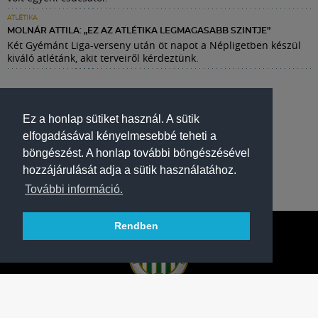
ATLÉTIKA
MOLNÁR ATTILA: „EZ AZ ATLÉTIKA LEGMAGASABB SZINTJE”
Két Gyémánt Liga-verseny után öt napot a Népligetben készül
kiváló atlétánk, akit terveiről kérdeztünk.
Ez a honlap sütiket használ. A sütik
elfogadásával kényelmesebbé teheti a
böngészést. A honlap további böngészésével
hozzájárulását adja a sütik használatához.
További információ.
Rendben
A FERENCVÁROSI TORNA CLUB HIVATALOS