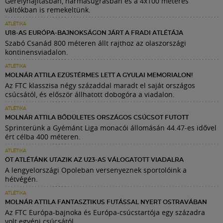
Gerelyhajításban, hármasugrásban és a 4x100 méteres
váltókban is remekeltünk.
ATLÉTIKA
U18-AS EURÓPA-BAJNOKSÁGON JÁRT A FRADI ATLÉTÁJA
Szabó Csanád 800 méteren állt rajthoz az olaszországi
kontinensviadalon.
ATLÉTIKA
MOLNÁR ATTILA EZÜSTÉRMES LETT A GYULAI MEMORIALON!
Az FTC klasszisa négy századdal maradt el saját országos
csúcsától, és először állhatott dobogóra a viadalon.
ATLÉTIKA
MOLNÁR ATTILA BŐDÜLETES ORSZÁGOS CSÚCSOT FUTOTT
Sprinterünk a Gyémánt Liga monacói állomásán 44.47-es idővel
ért célba 400 méteren.
ATLÉTIKA
ÖT ATLÉTÁNK UTAZIK AZ U23-AS VÁLOGATOTT VIADALRA
A lengyelországi Opoleban versenyeznek sportolóink a
hétvégén.
ATLÉTIKA
MOLNÁR ATTILA FANTASZTIKUS FUTÁSSAL NYERT OSTRAVÁBAN
Az FTC Európa-bajnoka és Európa-csúcstartója egy századra
volt egyéni csúcsától.