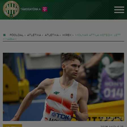
FŐOLDAL
»
ATLÉTIKA
»
ATLÉTIKA
»
HÍREK
»
MOLNÁR ATTILA HETEDIK LETT
KÍNÁBAN
Jegyek
FM YouTube +
Hírek
2026. MÁJUS 23.