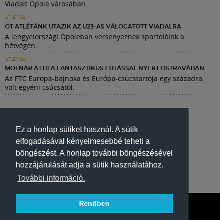
Viadalt Opole városában.
ATLÉTIKA
ÖT ATLÉTÁNK UTAZIK AZ U23-AS VÁLOGATOTT VIADALRA
A lengyelországi Opoleban versenyeznek sportolóink a
hétvégén.
ATLÉTIKA
MOLNÁR ATTILA FANTASZTIKUS FUTÁSSAL NYERT OSTRAVÁBAN
Az FTC Európa-bajnoka és Európa-csúcstartója egy századra
volt egyéni csúcsától.
Ez a honlap sütiket használ. A sütik
elfogadásával kényelmesebbé teheti a
böngészést. A honlap további böngészésével
hozzájárulását adja a sütik használatához.
További információ.
Rendben