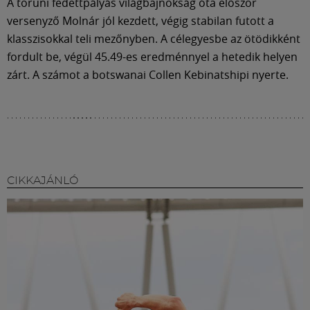
Múzeum
A toruni fedettpályás világbajnokság óta először
versenyző Molnár jól kezdett, végig stabilan futott a
klasszisokkal teli mezőnyben. A célegyesbe az ötödikként
English
fordult be, végül 45.49-es eredménnyel a hetedik helyen
zárt. A számot a botswanai Collen Kebinatshipi nyerte.
CIKKAJÁNLÓ