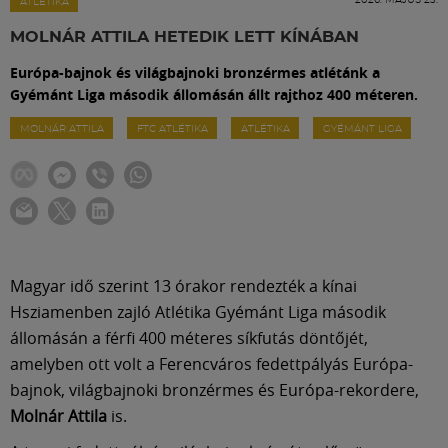
Labdarúgás
ATLÉTIKA
MOLNÁR ATTILA HETEDIK LETT KÍNÁBAN
Szakosztályok
Európa-bajnok és világbajnoki bronzérmes atlétánk a
Gyémánt Liga második állomásán állt rajthoz 400 méteren.
Meccscenter
MOLNÁR ATTILA
FTC ATLÉTIKA
ATLÉTIKA
GYÉMÁNT LIGA
Klub
Szolgáltatások
Magyar idő szerint 13 órakor rendezték a kínai
Hsziamenben zajló Atlétika Gyémánt Liga második
Shop
állomásán a férfi 400 méteres síkfutás döntőjét,
amelyben ott volt a Ferencváros fedettpályás Európa-
Közösség
bajnok, világbajnoki bronzérmes és Európa-rekordere,
Molnár Attila
is.