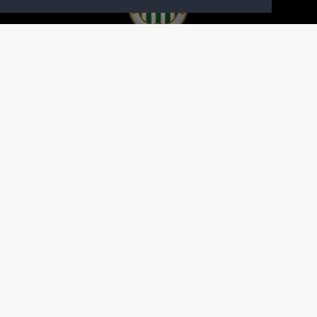
A FERENCVÁROSI TORNA CLUB HIVATALOS
HONLAPJA
SAJTÓCENTER
KAPCSOLAT
IMPRESSZUM
MODERÁLÁSI ALAPELVEK
HONLAP ADATKEZELÉSI TÁJÉKOZTATÓ