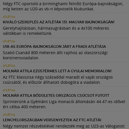
Négy FTC-sportoló a birminghami felnőtt Európa-bajnokságon,
míg ketten az U20-as vb-n képviselik klubunkat.
ATLÉTIKA
KIVÁLÓ SZEREPLÉS AZ ATLÉTÁK 131. MAGYAR BAJNOKSÁGÁN!
Gerelyhajításban, hármasugrásban és a 4x100 méteres
váltókban is remekeltünk.
ATLÉTIKA
U18-AS EURÓPA-BAJNOKSÁGON JÁRT A FRADI ATLÉTÁJA
Szabó Csanád 800 méteren állt rajthoz az olaszországi
kontinensviadalon.
ATLÉTIKA
MOLNÁR ATTILA EZÜSTÉRMES LETT A GYULAI MEMORIALON!
Az FTC klasszisa négy századdal maradt el saját országos
csúcsától, és először állhatott dobogóra a viadalon.
ATLÉTIKA
MOLNÁR ATTILA BŐDÜLETES ORSZÁGOS CSÚCSOT FUTOTT
Sprinterünk a Gyémánt Liga monacói állomásán 44.47-es idővel
ért célba 400 méteren.
ATLÉTIKA
LENGYELORSZÁGBAN VERSENYEZTEK AZ FTC ATLÉTÁI
Négy nemzet részvételével rendezték meg az U23-as Válogatott