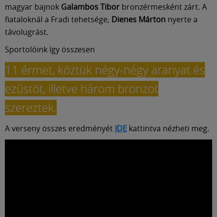
magyar bajnok
Galambos Tibor
bronzérmesként zárt. A
fiataloknál a Fradi tehetsége,
Dienes Márton
nyerte a
távolugrást.
Sportolóink így összesen
11 érmet, köztük négy-négy aranyat és
ezüstöt, illetve három bronzot
szereztek.
A verseny összes eredményét
IDE
kattintva nézheti meg.