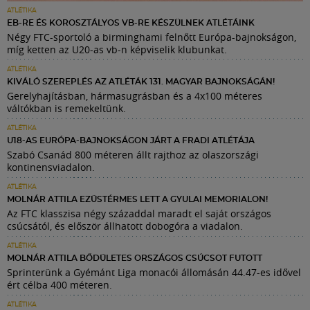
ATLÉTIKA
EB-RE ÉS KOROSZTÁLYOS VB-RE KÉSZÜLNEK ATLÉTÁINK
Négy FTC-sportoló a birminghami felnőtt Európa-bajnokságon,
míg ketten az U20-as vb-n képviselik klubunkat.
ATLÉTIKA
KIVÁLÓ SZEREPLÉS AZ ATLÉTÁK 131. MAGYAR BAJNOKSÁGÁN!
Gerelyhajításban, hármasugrásban és a 4x100 méteres
váltókban is remekeltünk.
ATLÉTIKA
U18-AS EURÓPA-BAJNOKSÁGON JÁRT A FRADI ATLÉTÁJA
Szabó Csanád 800 méteren állt rajthoz az olaszországi
kontinensviadalon.
ATLÉTIKA
MOLNÁR ATTILA EZÜSTÉRMES LETT A GYULAI MEMORIALON!
Az FTC klasszisa négy századdal maradt el saját országos
csúcsától, és először állhatott dobogóra a viadalon.
ATLÉTIKA
MOLNÁR ATTILA BŐDÜLETES ORSZÁGOS CSÚCSOT FUTOTT
Sprinterünk a Gyémánt Liga monacói állomásán 44.47-es idővel
ért célba 400 méteren.
ATLÉTIKA