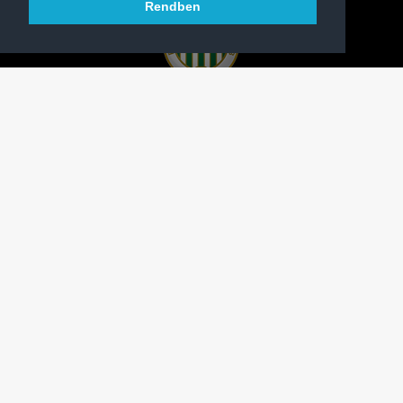
Rendben
A FERENCVÁROSI TORNA CLUB HIVATALOS
HONLAPJA
SAJTÓCENTER
KAPCSOLAT
IMPRESSZUM
MODERÁLÁSI ALAPELVEK
HONLAP ADATKEZELÉSI TÁJÉKOZTATÓ