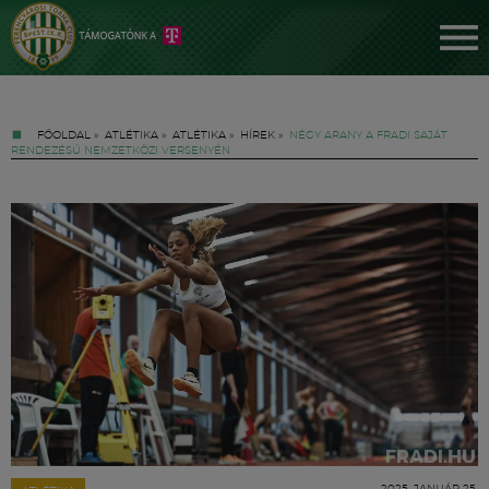
FŐOLDAL
»
ATLÉTIKA
»
ATLÉTIKA
»
HÍREK
»
NÉGY ARANY A FRADI SAJÁT
RENDEZÉSŰ NEMZETKÖZI VERSENYÉN
Jegyek
FM YouTube +
Hírek
2025. JANUÁR 25.