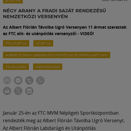
Labdarúgás
ATLÉTIKA
NÉGY ARANY A FRADI SAJÁT RENDEZÉSŰ
NEMZETKÖZI VERSENYÉN
Szakosztályok
Az Albert Flórián Távolba Ugró Versenyen 11 érmet szereztek
az FTC elit- és utánpótlás versenyzői - VIDEÓ!
Meccscenter
FTC ATLÉTIKA
ATLÉTIKA
ALBERT FLÓRIÁN LABDARÚGÓ UTÁNPÓTLÁS ÉS SPORTALAPÍTVÁNY
Klub
TÁVOLUGRÁS
HÁRMASUGRÁS
Szolgáltatások
Shop
Közösség
Január 25-én az FTC-MVM Népligeti Sportközpontban
rendezték meg az Albert Flórián Távolba Ugró Versenyt.
Az Albert Flórián Labdarúgó és Utánpótlás