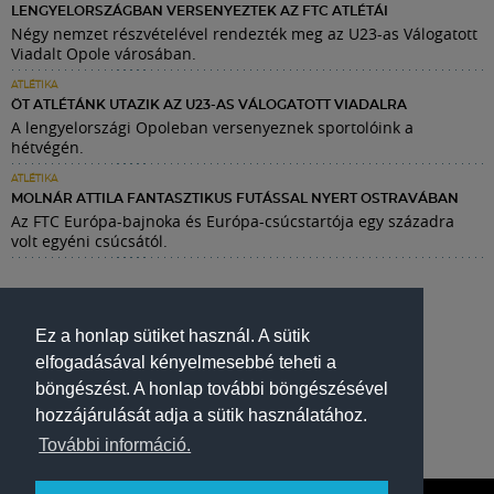
LENGYELORSZÁGBAN VERSENYEZTEK AZ FTC ATLÉTÁI
Négy nemzet részvételével rendezték meg az U23-as Válogatott
Viadalt Opole városában.
ATLÉTIKA
ÖT ATLÉTÁNK UTAZIK AZ U23-AS VÁLOGATOTT VIADALRA
A lengyelországi Opoleban versenyeznek sportolóink a
hétvégén.
ATLÉTIKA
MOLNÁR ATTILA FANTASZTIKUS FUTÁSSAL NYERT OSTRAVÁBAN
Az FTC Európa-bajnoka és Európa-csúcstartója egy századra
volt egyéni csúcsától.
Ez a honlap sütiket használ. A sütik
elfogadásával kényelmesebbé teheti a
böngészést. A honlap további böngészésével
hozzájárulását adja a sütik használatához.
További információ.