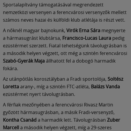
Múzeum
Sportalapítvány támogatásával megrendezett
nemzetközi versenyen a ferencvárosi versenyzők mellett
English
számos neves hazai és külföldi klub atlétája is részt vett.
A nőknél magyar bajnokunk,
Virók Erna Sára
megnyerte
a hármasugrást klubtársa,
Francisco-Lucas Laura
pedig
ezüstérmet szerzett. Fiatal tehetségünk távolugrásban is
a második helyen végzett, ott még a szintén ferencvárosi
Szabó-Gyerák Maja
állhatott fel a dobogó harmadik
fokára.
Az utánpótlás korosztályban a Fradi sportolója,
Soltész
Loretta
arany-, míg a szintén FTC-atléta,
Balázs Vanda
ezüstérmet nyert távolugrásban.
A férfiak mezőnyében a ferencvárosi Rivasz Martin
győzött hármasugrásban, a másik Fradi-versenyző,
Kontha Csanád
a harmadik lett. Távolugrásban
Zuber
Marcell
a második helyen végzett, míg a 29-szeres