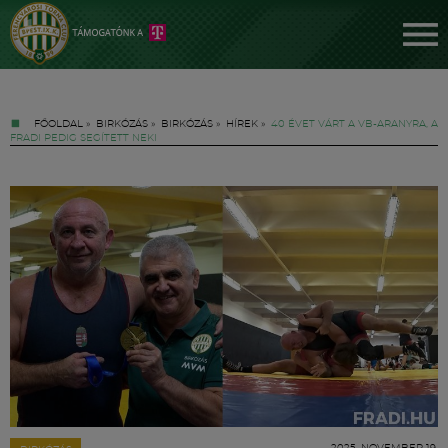
FŐOLDAL
»
BIRKÓZÁS
»
BIRKÓZÁS
»
HÍREK
»
40 ÉVET VÁRT A VB-ARANYRA, A
FRADI PEDIG SEGÍTETT NEKI
Jegyek
FM YouTube +
Hírek
2025. NOVEMBER 19.