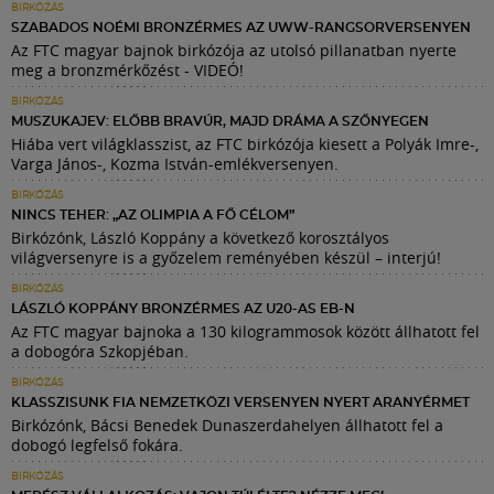
BIRKÓZÁS
SZABADOS NOÉMI BRONZÉRMES AZ UWW-RANGSORVERSENYEN
Az FTC magyar bajnok birkózója az utolsó pillanatban nyerte
meg a bronzmérkőzést - VIDEÓ!
BIRKÓZÁS
MUSZUKAJEV: ELŐBB BRAVÚR, MAJD DRÁMA A SZŐNYEGEN
Hiába vert világklasszist, az FTC birkózója kiesett a Polyák Imre-,
Varga János-, Kozma István-emlékversenyen.
BIRKÓZÁS
NINCS TEHER: „AZ OLIMPIA A FŐ CÉLOM”
Birkózónk, László Koppány a következő korosztályos
világversenyre is a győzelem reményében készül – interjú!
BIRKÓZÁS
LÁSZLÓ KOPPÁNY BRONZÉRMES AZ U20-AS EB-N
Az FTC magyar bajnoka a 130 kilogrammosok között állhatott fel
a dobogóra Szkopjéban.
BIRKÓZÁS
KLASSZISUNK FIA NEMZETKÖZI VERSENYEN NYERT ARANYÉRMET
Birkózónk, Bácsi Benedek Dunaszerdahelyen állhatott fel a
dobogó legfelső fokára.
BIRKÓZÁS