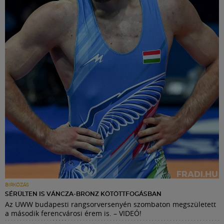
BIRKÓZÁS
SÉRÜLTEN IS VÁNCZA-BRONZ KÖTÖTTFOGÁSBAN
Az UWW budapesti rangsorversenyén szombaton megszületett
a második ferencvárosi érem is. – VIDEÓ!