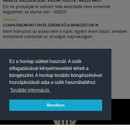
MERÉSZ VÁLLALKOZÁS: VAJON TÚLÉLTE? NÉZZE MEG!
Ezt ne probálják ki otthon! Sike Andrásék nem ismertek
kegyelmet, ez durva volt - VIDEÓ!
BIRKÓZÁS
CSAPATBAJNOKI CÍM ÉS ÉREMESŐ A BIRKÓZÓ OB-N
Nem hiányzott az arany sem a nyolc egyéni érem közül, amelyet
birkózóink szereztek az országos bajnokságon.
Ez a honlap sütiket használ. A sütik
elfogadásával kényelmesebbé teheti a
böngészést. A honlap további böngészésével
hozzájárulását adja a sütik használatához.
További információ.
Rendben