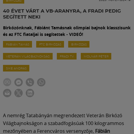
Labdarúgás
BIRKÓZÁS
40 ÉVET VÁRT A VB-ARANYRA, A FRADI PEDIG
SEGÍTETT NEKI
Szakosztályok
Birkózónknak, Fábiánt Tamásnak olimpiai bajnok klasszisunk
és az FTC fiataljai is segítettek - VIDEÓ!
Meccscenter
FÁBIÁN TAMÁS
FTC BIRKÓZÁS
BIRKÓZÁS
VETERÁN VILÁGBAJNOKSÁG
FRADI TV
MOLNÁR PÉTER
Klub
SIKE ANDRÁS
Szolgáltatások
Shop
Közösség
A nemrég Tatabányán megrendezett Veterán Birkózó
Világbajnokságon a szabadfogásúak 100 kilogrammos
mezőnyében a Ferencváros versenyzője,
Fábián