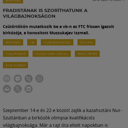
Labdarúgás
BIRKÓZÁS
FRADISTÁNAK IS SZORÍTHATUNK A
VILÁGBAJNOKSÁGON
Szakosztályok
Csütörtökön mutatkozik be a vb-n az FTC frissen igazolt
birkózója, a honosított Muszukajev Iszmail.
Meccscenter
BIRKÓZÁS
VB
VILÁGBAJNOKSÁG
OLIMPIA
KVALIFIKÁCIÓ
MUSZUKAJEV ISZMAIL
BÁCSI PÉTER
Klub
SIKE ANDRÁS
Szolgáltatások
Shop
Közösség
Szeptember 14-e és 22-e között zajlik a kazahsztáni Nur-
Szultánban a birkózók olimpiai kvalifikációs
világbajnoksága. Már a rajt óta eltelt napokban is