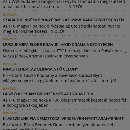
Az UWW budapesti rangsorversenyén szombaton megszületett
a második ferencvárosi érem is. – VIDEÓ!
BIRKÓZÁS
SZABADOS NOÉMI BRONZÉRMES AZ UWW-RANGSORVERSENYEN
Az FTC magyar bajnok birkózója az utolsó pillanatban nyerte
meg a bronzmérkőzést - VIDEÓ!
BIRKÓZÁS
MUSZUKAJEV: ELŐBB BRAVÚR, MAJD DRÁMA A SZŐNYEGEN
Hiába vert világklasszist, az FTC birkózója kiesett a Polyák Imre-,
Varga János-, Kozma István-emlékversenyen.
BIRKÓZÁS
NINCS TEHER: „AZ OLIMPIA A FŐ CÉLOM”
Birkózónk, László Koppány a következő korosztályos
világversenyre is a győzelem reményében készül – interjú!
BIRKÓZÁS
LÁSZLÓ KOPPÁNY BRONZÉRMES AZ U20-AS EB-N
Az FTC magyar bajnoka a 130 kilogrammosok között állhatott fel
a dobogóra Szkopjéban.
BIRKÓZÁS
KLASSZISUNK FIA NEMZETKÖZI VERSENYEN NYERT ARANYÉRMET
Birkózónk, Bácsi Benedek Dunaszerdahelyen állhatott fel a
dobogó legfelső fokára.