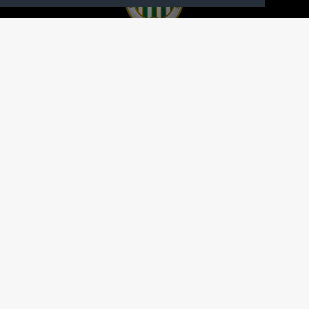
A FERENCVÁROSI TORNA CLUB HIVATALOS
HONLAPJA
SAJTÓCENTER
KAPCSOLAT
IMPRESSZUM
MODERÁLÁSI ALAPELVEK
HONLAP ADATKEZELÉSI TÁJÉKOZTATÓ
A Ferencvárosi Torna Club hivatalos honlapja