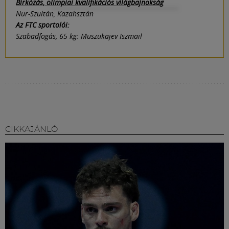
Birkózás, olimpiai kvalifikációs világbajnokság
Nur-Szultán, Kazahsztán
Az FTC sportolói:
Szabadfogás, 65 kg: Muszukajev Iszmail
CIKKAJÁNLÓ