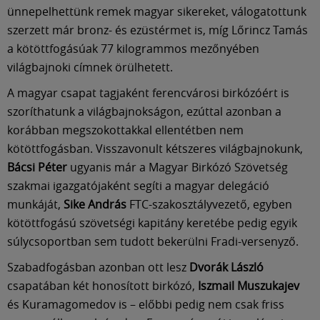
Múzeum
ünnepelhettünk remek magyar sikereket, válogatottunk
szerzett már bronz- és ezüstérmet is, míg Lőrincz Tamás
English
a kötöttfogásúak 77 kilogrammos mezőnyében
világbajnoki címnek örülhetett.
A magyar csapat tagjaként ferencvárosi birkózóért is
szoríthatunk a világbajnokságon, ezúttal azonban a
korábban megszokottakkal ellentétben nem
kötöttfogásban. Visszavonult kétszeres világbajnokunk,
Bácsi Péter
ugyanis már a Magyar Birkózó Szövetség
szakmai igazgatójaként segíti a magyar delegáció
munkáját,
Sike András
FTC-szakosztályvezető, egyben
kötöttfogású szövetségi kapitány keretébe pedig egyik
súlycsoportban sem tudott bekerülni Fradi-versenyző.
Szabadfogásban azonban ott lesz
Dvorák László
csapatában két honosított birkózó,
Iszmail Muszukajev
és Kuramagomedov is – előbbi pedig nem csak friss