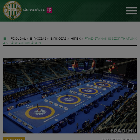
FŐOLDAL
»
BIRKÓZÁS
»
BIRKÓZÁS
»
HÍREK
»
FRADISTÁNAK IS SZORÍTHATUNK
A VILÁGBAJNOKSÁGON
Jegyek
FM YouTube +
Hírek
2019. SZEPTEMBER 17.