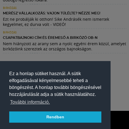
BIRKÓZÁS
MERÉSZ VÁLLALKOZÁS: VAJON TÚLÉLTE? NÉZZE MEG!
Ezt ne probálják ki otthon! Sike Andrásék nem ismertek
kegyelmet, ez durva volt - VIDEÓ!
BIRKÓZÁS
CSAPATBAJNOKI CÍM ÉS ÉREMESŐ A BIRKÓZÓ OB-N
Nem hiányzott az arany sem a nyolc egyéni érem közül, amelyet
birkózóink szereztek az országos bajnokságon.
Ez a honlap sütiket használ. A sütik
elfogadásával kényelmesebbé teheti a
böngészést. A honlap további böngészésével
hozzájárulását adja a sütik használatához.
További információ.
Rendben