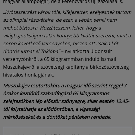
magyar állampolgár, de a Ferencváros új igazolása is.
„Kvótaszerzést várok tőle, kifejezetten esélyesnek tartom
az olimpiai részvételre, de ezen a vébén senki nem
mehet biztosra. Hozzáteszem, lehet, hogy a
világbajnokságon talán könnyebb kvótát szerezni, mint a
soron következő versenyeken, hiszen ott csak a két
döntős juthat el Tokióba”
– nyilatkozta újdonsült
versenyzőnkről, a 65 kilogrammban induló Iszmail
Muszukajevről a szövetségi kapitány a birkózószövetség
hivatalos honlapjának.
Muszukajev csütörtökön, a magyar idő szerint reggel 7
órakor kezdődő szabadfogású 65 kilogrammos
selejtezőkben lép először szőnyegre, siker esetén 12.45-
től folytathatja az elődöntőben, a vigaszági
mérkőzéseket és a döntőket pénteken rendezik.