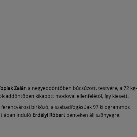
Toplak Zalán
a negyeddöntőben búcsúzott, testvére, a 72 kg
olcaddöntőben kikapott modovai ellenfelétől, így kiesett.
 ferencvárosi birkózó, a szabadfogásúak 97 kilogrammos
rtjában induló
Erdélyi Róbert
pénteken áll szőnyegre.