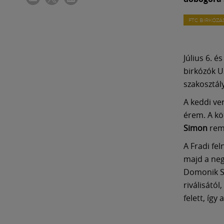
FTC BIRKÓZÁ
Július 6. 
birkózók U
szakosztál
A keddi ve
érem. A k
Simon
reme
A Fradi fel
majd a neg
Domonik Sk
riválisátó
felett, így