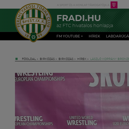
FRADI.HU
az FTC hivatalos honlapja
FM YOUTUBE +
HÍREK
LABDARÚGÁ
FŐOLDAL
»
BIRKÓZÁS
»
BIRKÓZÁS
»
HÍREK
»
LÁSZLÓ KOPPÁNY BRONZÉ