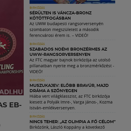
BIRKÓZÁS
SÉRÜLTEN IS VÁNCZA-BRONZ
KÖTÖTTFOGÁSBAN
Az UWW budapesti rangsorversenyén
szombaton megszületett a második
ferencvárosi érem is. – VIDEÓ!
BIRKÓZÁS
SZABADOS NOÉMI BRONZÉRMES AZ
UWW-RANGSORVERSENYEN
Az FTC magyar bajnok birkózója az utolsó
pillanatban nyerte meg a bronzmérkőzést -
VIDEÓ!
BIRKÓZÁS
MUSZUKAJEV: ELŐBB BRAVÚR, MAJD
DRÁMA A SZŐNYEGEN
Hiába vert világklasszist, az FTC birkózója
kiesett a Polyák Imre-, Varga János-, Kozma
S EB-
István-emlékversenyen.
BIRKÓZÁS
NINCS TEHER: „AZ OLIMPIA A FŐ CÉLOM”
a
Birkózónk, László Koppány a következő