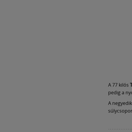
A 77 kilós
pedig a ny
A negyedik
súlycsopo