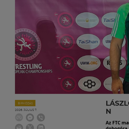
LÁSZL
BIRKÓZÁS
N
2026. JÚLIUS 7.
Az FTC ma
dobogóra 