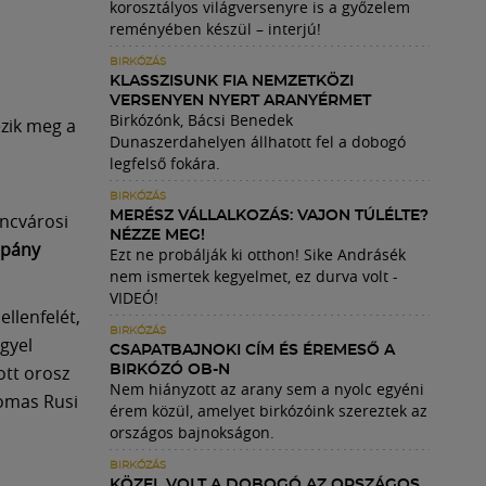
korosztályos világversenyre is a győzelem
reményében készül – interjú!
BIRKÓZÁS
KLASSZISUNK FIA NEMZETKÖZI
VERSENYEN NYERT ARANYÉRMET
Birkózónk, Bácsi Benedek
ezik meg a
Dunaszerdahelyen állhatott fel a dobogó
legfelső fokára.
BIRKÓZÁS
MERÉSZ VÁLLALKOZÁS: VAJON TÚLÉLTE?
ncvárosi
NÉZZE MEG!
ppány
Ezt ne probálják ki otthon! Sike Andrásék
nem ismertek kegyelmet, ez durva volt -
VIDEÓ!
ellenfelét,
BIRKÓZÁS
gyel
CSAPATBAJNOKI CÍM ÉS ÉREMESŐ A
ott orosz
BIRKÓZÓ OB-N
Nem hiányzott az arany sem a nyolc egyéni
Tomas Rusi
érem közül, amelyet birkózóink szereztek az
országos bajnokságon.
BIRKÓZÁS
KÖZEL VOLT A DOBOGÓ AZ ORSZÁGOS