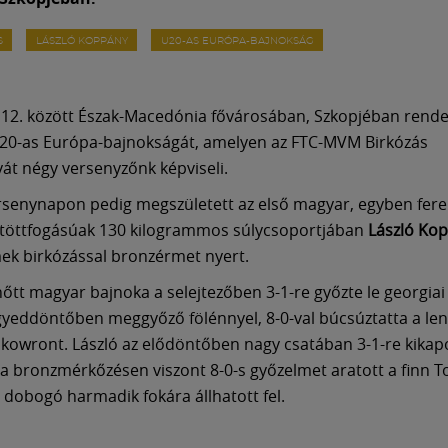
S
LÁSZLÓ KOPPÁNY
U20-AS EURÓPA-BAJNOKSÁG
és 12. között Észak-Macedónia fővárosában, Szkopjéban rend
20-as Európa-bajnokságát, amelyen az FTC-MVM Birkózás
yát négy versenyzőnk képviseli.
rsenynapon pedig megszületett az első magyar, egyben fere
ötöttfogásúak 130 kilogrammos súlycsoportjában
László Ko
k birkózással bronzérmet nyert.
nőtt magyar bajnoka a selejtezőben 3-1-re győzte le georgiai 
yeddöntőben meggyőző fölénnyel, 8-0-val búcsúztatta a len
owront. László az elődöntőben nagy csatában 3-1-re kikap
l, a bronzmérkőzésen viszont 8-0-s győzelmet aratott a finn 
 a dobogó harmadik fokára állhatott fel.