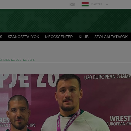
MAGYAR
S
SZAKOSZTÁLYOK
MECCSCENTER
KLUB
SZOLGÁLTATÁSOK
RMES AZ U20-AS EB-N