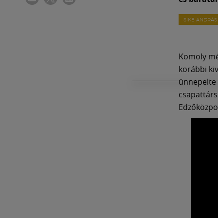
SIKE ANDRÁS
Komoly mér
korábbi ki
ünnepelte a
csapattárs
Edzőközpo