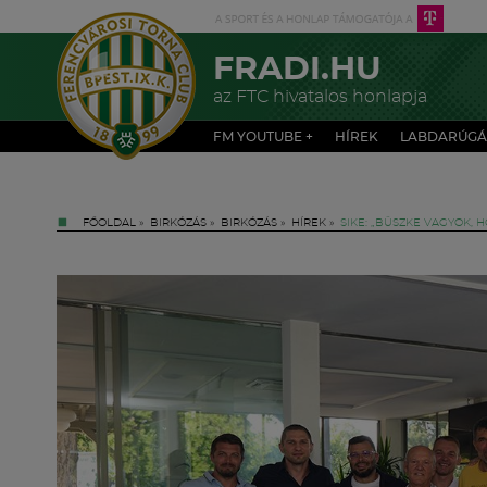
FRADI.HU
az FTC hivatalos honlapja
FM YOUTUBE +
HÍREK
LABDARÚGÁ
FŐOLDAL
»
BIRKÓZÁS
»
BIRKÓZÁS
»
HÍREK
»
SIKE: „BÜSZKE VAGYOK, 