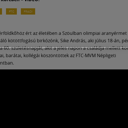
FTC
FRADI
földkőhöz ért az életében a Szöulban olimpiai aranyérmet
váló kötöttfogású birkózónk, Sike András, aki július 18-án, p
 60. születésnapját, akit a jeles napon a családja mellett ko
ai, barátai, kollégái köszöntöttek az FTC-MVM Népligeti
ntban.