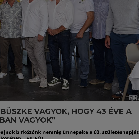
 „BÜSZKE VAGYOK, HOGY 43 ÉVE A
IBAN VAGYOK”
bajnok birkózónk nemrég ünnepelte a 60. születésnapját
i körében – VIDEÓ!