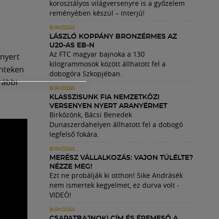
korosztályos világversenyre is a győzelem
reményében készül – interjú!
BIRKÓZÁS
LÁSZLÓ KOPPÁNY BRONZÉRMES AZ
U20-AS EB-N
Az FTC magyar bajnoka a 130
 nyert
kilogrammosok között állhatott fel a
énteken
dobogóra Szkopjéban.
rábbi
BIRKÓZÁS
KLASSZISUNK FIA NEMZETKÖZI
VERSENYEN NYERT ARANYÉRMET
Birkózónk, Bácsi Benedek
Dunaszerdahelyen állhatott fel a dobogó
legfelső fokára.
BIRKÓZÁS
MERÉSZ VÁLLALKOZÁS: VAJON TÚLÉLTE?
NÉZZE MEG!
Ezt ne probálják ki otthon! Sike Andrásék
nem ismertek kegyelmet, ez durva volt -
VIDEÓ!
BIRKÓZÁS
CSAPATBAJNOKI CÍM ÉS ÉREMESŐ A