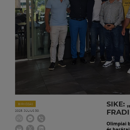
SIKE:
BIRKÓZÁS
FRAD
2025. JÚLIUS 30.
Olimpiai 
és baráta