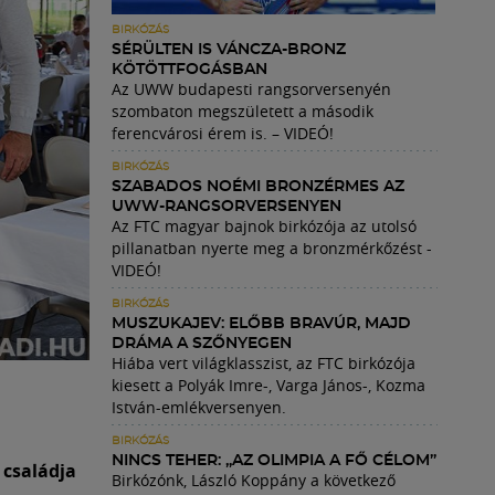
BIRKÓZÁS
SÉRÜLTEN IS VÁNCZA-BRONZ
KÖTÖTTFOGÁSBAN
Az UWW budapesti rangsorversenyén
szombaton megszületett a második
ferencvárosi érem is. – VIDEÓ!
BIRKÓZÁS
SZABADOS NOÉMI BRONZÉRMES AZ
UWW-RANGSORVERSENYEN
Az FTC magyar bajnok birkózója az utolsó
pillanatban nyerte meg a bronzmérkőzést -
VIDEÓ!
BIRKÓZÁS
MUSZUKAJEV: ELŐBB BRAVÚR, MAJD
DRÁMA A SZŐNYEGEN
Hiába vert világklasszist, az FTC birkózója
kiesett a Polyák Imre-, Varga János-, Kozma
István-emlékversenyen.
BIRKÓZÁS
NINCS TEHER: „AZ OLIMPIA A FŐ CÉLOM”
 családja
Birkózónk, László Koppány a következő