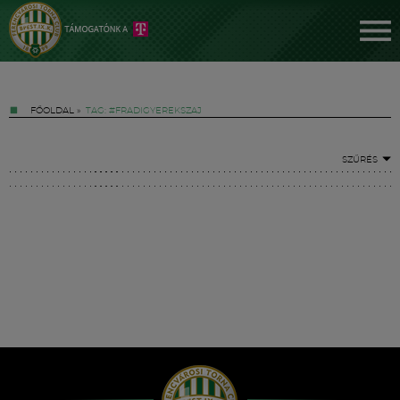
FŐOLDAL
»
TAG: #FRADIGYEREKSZAJ
SZŰRÉS
Jegyek
FM YouTube +
Hírek