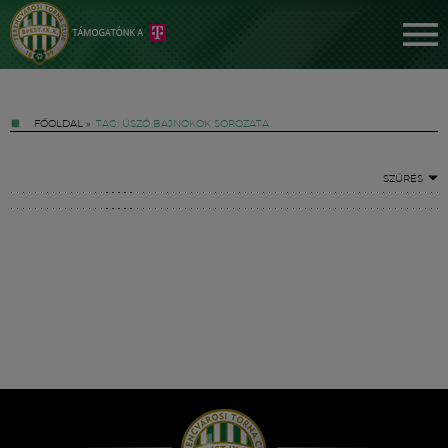
FŐOLDAL
»
TAG: ÚSZÓ BAJNOKOK SOROZATA
SZŰRÉS
Jegyek
FM YouTube +
Hírek