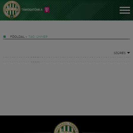
FŐOLDAL
»
TAG: ÜNNEP
SZŰRÉS
Jegyek
FM YouTube +
Hírek