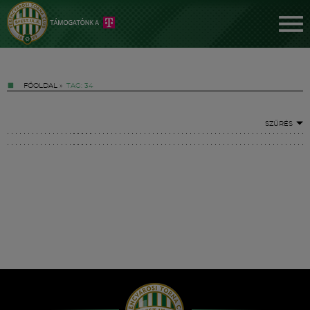
FŐOLDAL
»
TAG: 34
SZŰRÉS
Jegyek
FM YouTube +
Hírek