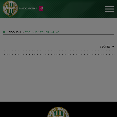
FŐOLDAL
»
TAG: ALBA FEHÉRVÁR KC
SZŰRÉS
Jegyek
FM YouTube +
Hírek