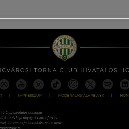
NCVÁROSI TORNA CLUB HIVATALOS H
T
IMPRESSZUM
MODERÁLÁSI ALAPELVEK
HON
rna Club hivatalos honlapja
tó írott és képi anyagok csak a forrás
vel, internetes felhasználás esetén aktív
ználhatóak fel.