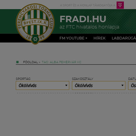
FRADI.HU
az FTC hivatalos honlapja
FM YOUTUBE +
HÍREK
LABDARÚGÁ
FŐOLDAL
»
TAG: ALBA FEHÉRVÁR KC
SPORTÁG
SZAKOSZTÁLY
DÁT
Ökölvívás
Ökölvívás
Ös