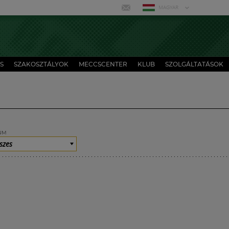
MAGYAR
S
SZAKOSZTÁLYOK
MECCSCENTER
KLUB
SZOLGÁLTATÁSOK
UM
szes