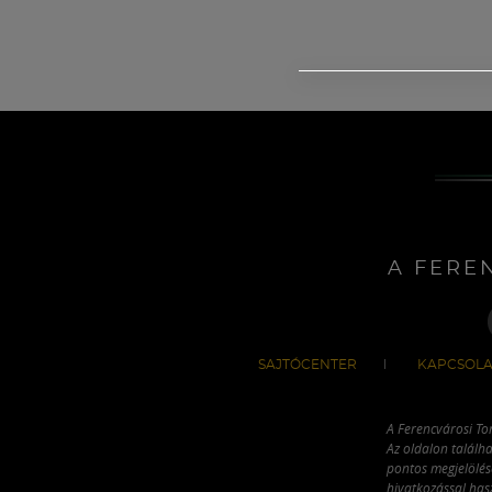
A FERE
SAJTÓCENTER
KAPCSOLA
A Ferencvárosi To
Az oldalon találha
pontos megjelölésé
hivatkozással has