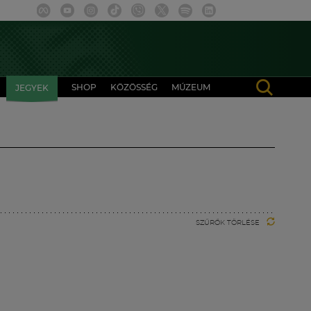
SHOP
KÖZÖSSÉG
MÚZEUM
JEGYEK
SZŰRŐK TÖRLÉSE