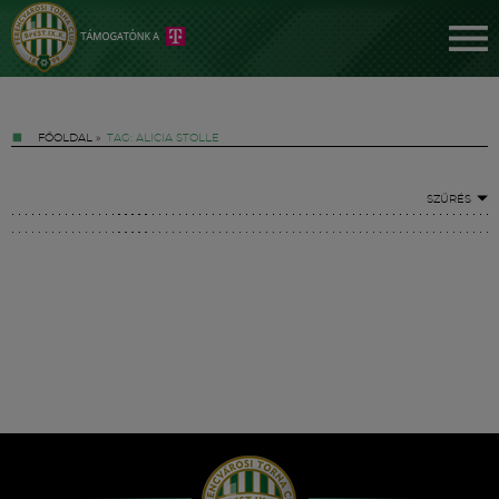
FŐOLDAL
»
TAG: ALICIA STOLLE
SZŰRÉS
Jegyek
FM YouTube +
Hírek