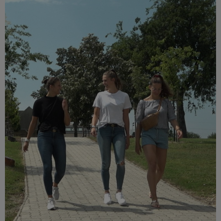
Múzeum
English