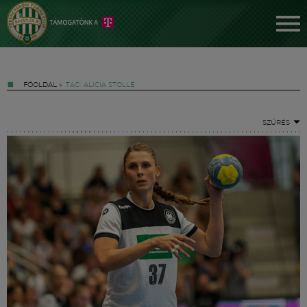
FŐOLDAL
»
TAG: ALICIA STOLLE
SZŰRÉS
Jegyek
FM YouTube +
Hírek