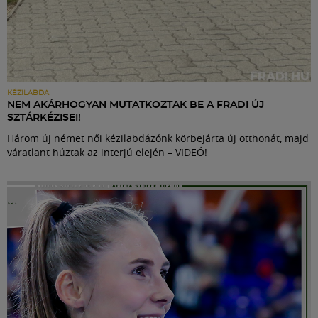
KÉZILABDA
NEM AKÁRHOGYAN MUTATKOZTAK BE A FRADI ÚJ
SZTÁRKÉZISEI!
Három új német női kézilabdázónk körbejárta új otthonát, majd
váratlant húztak az interjú elején – VIDEÓ!