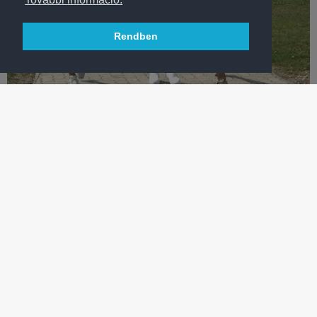
Rendben
KÉZILABDA
NEM AKÁRHOGYAN MUTATKOZTAK BE A FRADI ÚJ
SZTÁRKÉZISEI!
Három új német női kézilabdázónk körbejárta új otthonát, majd
váratlant húztak az interjú elején – VIDEÓ!