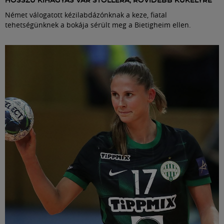
HOSSZÚ KIHAGYÁS VÁR STOLLÉRA, RÖVIDEBB KUKELYRE
Német válogatott kézilabdázónknak a keze, fiatal
tehetségünknek a bokája sérült meg a Bietigheim ellen.