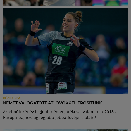
Labdarúgás
Szakosztályok
Meccscenter
Klub
Szolgáltatások
Shop
KÉZILABDA
NÉMET VÁLOGATOTT ÁTLÖVŐKKEL ERŐSÍTÜNK
Az elmúlt két év legjobb német játékosa, valamint a 2018-as
Közösség
Európa-bajnokság legjobb jobbátlövője is aláírt!