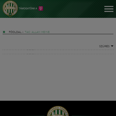
FŐOLDAL
»
TAG: ALLAN HEINE
SZŰRÉS
Jegyek
FM YouTube +
Hírek