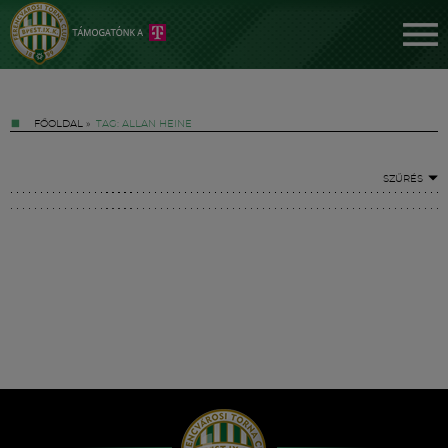
FŐOLDAL
»
TAG: ALLAN HEINE
SZŰRÉS
Jegyek
FM YouTube +
Hírek