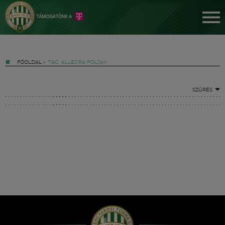
FŐOLDAL
»
TAG: ALLEGRA POLJAK
SZŰRÉS
Jegyek
FM YouTube +
Hírek