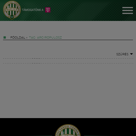
FŐOLDAL
»
TAG: ARGIROPULOSZ
SZŰRÉS
Jegyek
FM YouTube +
Hírek