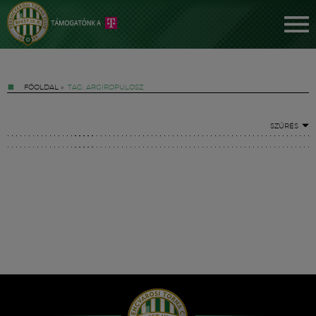
FŐOLDAL
»
TAG: ARGIROPULOSZ
SZŰRÉS
Jegyek
FM YouTube +
Hírek