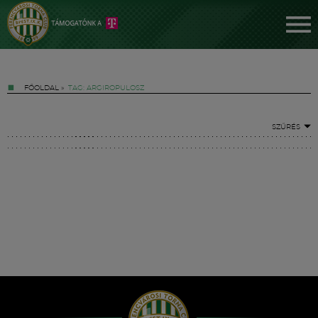
FŐOLDAL
»
TAG: ARGIROPULOSZ
SZŰRÉS
Jegyek
FM YouTube +
Hírek