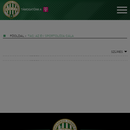
FŐOLDAL
»
TAG: AZ ÉV SPORTOLÓJA GÁLA
SZŰRÉS
Jegyek
FM YouTube +
Hírek