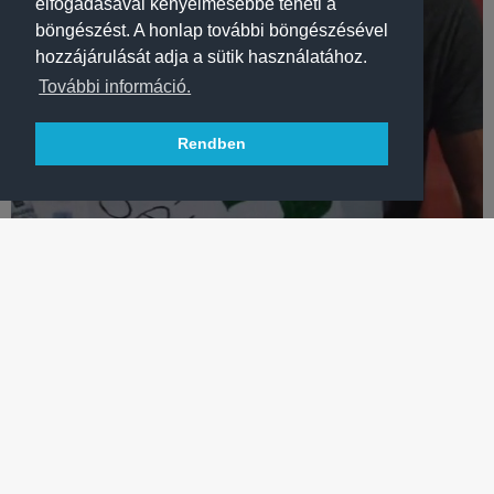
elfogadásával kényelmesebbé teheti a
böngészést. A honlap további böngészésével
hozzájárulását adja a sütik használatához.
További információ.
Rendben
LABDARÚGÁS
„FELOLDÓDUNK EGYMÁSBAN, EZ A FRADI, AZ
ÖSSZETARTOZÁS!”
Sztorizás, kézfogások, közös fotók és aláírt ereklyék
klublegendáinkkal a Groupama Aréna kerengőjén – VIDEÓ!