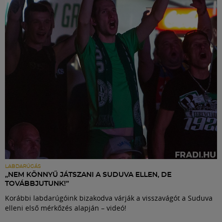
Labdarúgás
Szakosztályok
Meccscenter
Klub
Szolgáltatások
Shop
LABDARÚGÁS
„NEM KÖNNYŰ JÁTSZANI A SUDUVA ELLEN, DE
TOVÁBBJUTUNK!”
Közösség
Korábbi labdarúgóink bizakodva várják a visszavágót a Suduva
elleni első mérkőzés alapján – videó!