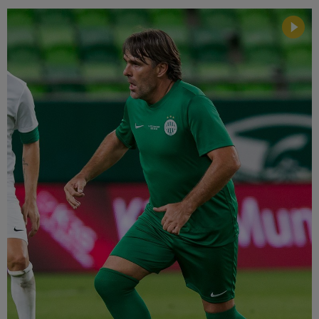
Múzeum
English