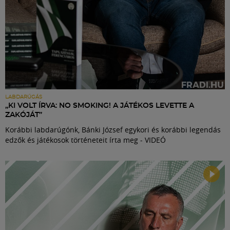
LABDARÚGÁS
„KI VOLT ÍRVA: NO SMOKING! A JÁTÉKOS LEVETTE A
ZAKÓJÁT”
Korábbi labdarúgónk, Bánki József egykori és korábbi legendás
edzők és játékosok történeteit írta meg - VIDEÓ