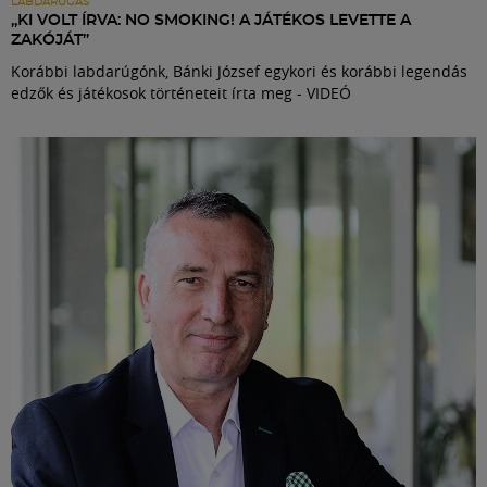
LABDARÚGÁS
„KI VOLT ÍRVA: NO SMOKING! A JÁTÉKOS LEVETTE A
ZAKÓJÁT”
Korábbi labdarúgónk, Bánki József egykori és korábbi legendás
edzők és játékosok történeteit írta meg - VIDEÓ