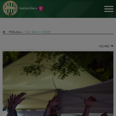
FŐOLDAL
»
TAG: BÁNKI JÓZSEF
SZŰRÉS
Jegyek
FM YouTube +
Hírek