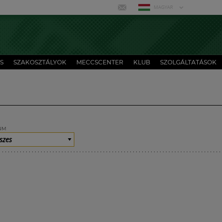
MAGYAR
S
SZAKOSZTÁLYOK
MECCSCENTER
KLUB
SZOLGÁLTATÁSOK
UM
szes