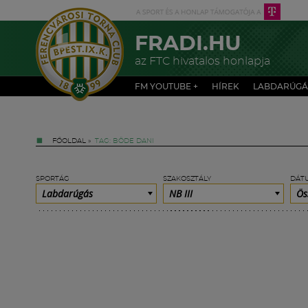
FRADI.HU
az FTC hivatalos honlapja
FM YOUTUBE +
HÍREK
LABDARÚGÁ
FŐOLDAL
»
TAG: BÖDE DANI
SPORTÁG
SZAKOSZTÁLY
DÁT
Labdarúgás
NB III
Ös