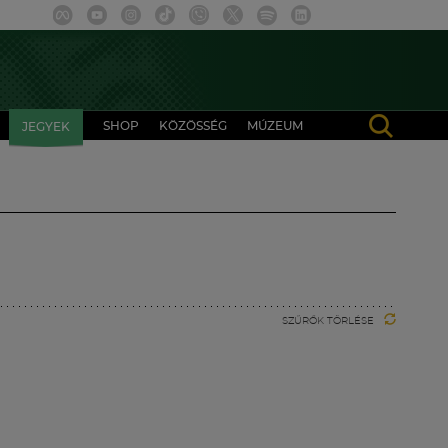
SHOP
KÖZÖSSÉG
MÚZEUM
JEGYEK
SZŰRŐK TÖRLÉSE