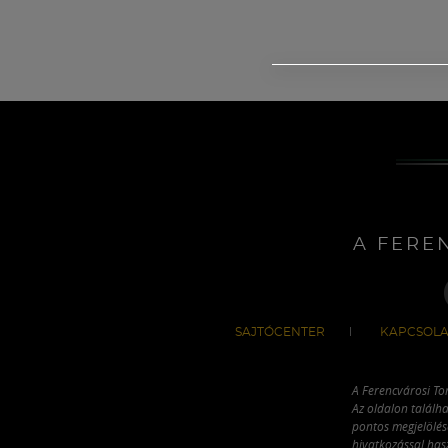
A FERE
SAJTÓCENTER
KAPCSOLA
A Ferencvárosi To
Az oldalon találha
pontos megjelölésé
hivatkozással has