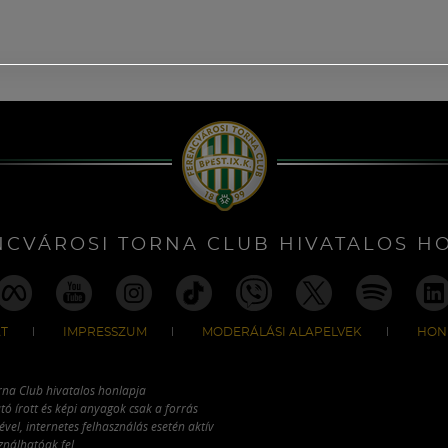
NCVÁROSI TORNA CLUB HIVATALOS H
T
IMPRESSZUM
MODERÁLÁSI ALAPELVEK
HON
rna Club hivatalos honlapja
tó írott és képi anyagok csak a forrás
vel, internetes felhasználás esetén aktív
ználhatóak fel.