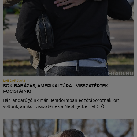
LABDARÚGÁS
SOK BABÁZÁS, AMERIKAI TÚRA - VISSZATÉRTEK
FOCISTÁINK!
Bár labdarúgóink már Benidormban edzőtáboroznak, ott
voltunk, amikor visszatértek a Népligetbe – VIDEÓ!