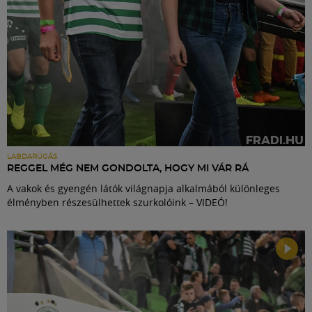
LABDARÚGÁS
REGGEL MÉG NEM GONDOLTA, HOGY MI VÁR RÁ
A vakok és gyengén látók világnapja alkalmából különleges
élményben részesülhettek szurkolóink – VIDEÓ!