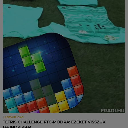
LABDARÚGÁS
TETRIS CHALLENGE FTC-MÓDRA: EZEKET VISSZÜK
BAJNOKIKRA!