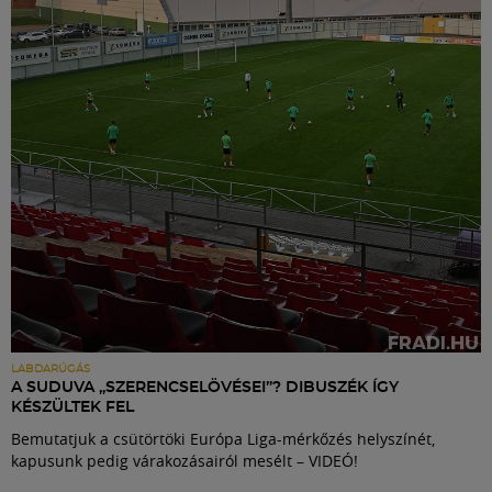
Labdarúgás
Szakosztályok
Meccscenter
Klub
Szolgáltatások
Shop
LABDARÚGÁS
A SUDUVA „SZERENCSELÖVÉSEI”? DIBUSZÉK ÍGY
KÉSZÜLTEK FEL
Közösség
Bemutatjuk a csütörtöki Európa Liga-mérkőzés helyszínét,
kapusunk pedig várakozásairól mesélt – VIDEÓ!