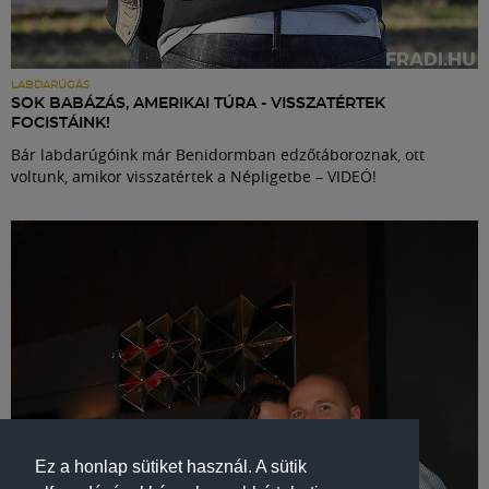
LABDARÚGÁS
SOK BABÁZÁS, AMERIKAI TÚRA - VISSZATÉRTEK
FOCISTÁINK!
Bár labdarúgóink már Benidormban edzőtáboroznak, ott
voltunk, amikor visszatértek a Népligetbe – VIDEÓ!
Ez a honlap sütiket használ. A sütik