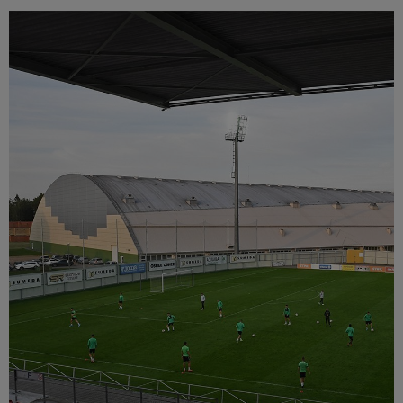
Múzeum
English