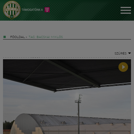
FŐOLDAL
»
TAG: BACSKAI MIKLÓS
SZŰRÉS
Jegyek
FM YouTube +
Hírek