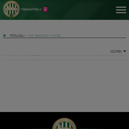
FŐOLDAL
»
TAG: BACSKAI MIKLÓS
SZŰRÉS
Jegyek
FM YouTube +
Hírek