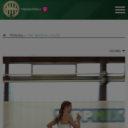
FŐOLDAL
»
TAG: BACSKAI MIKLÓS
SZŰRÉS
Jegyek
FM YouTube +
Hírek