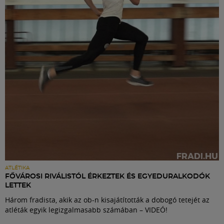
Labdarúgás
Szakosztályok
Meccscenter
Klub
Szolgáltatások
Shop
ATLÉTIKA
FŐVÁROSI RIVÁLISTÓL ÉRKEZTEK ÉS EGYEDURALKODÓK
LETTEK
Közösség
Három fradista, akik az ob-n kisajátították a dobogó tetejét az
atléták egyik legizgalmasabb számában – VIDEÓ!