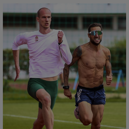
Múzeum
English