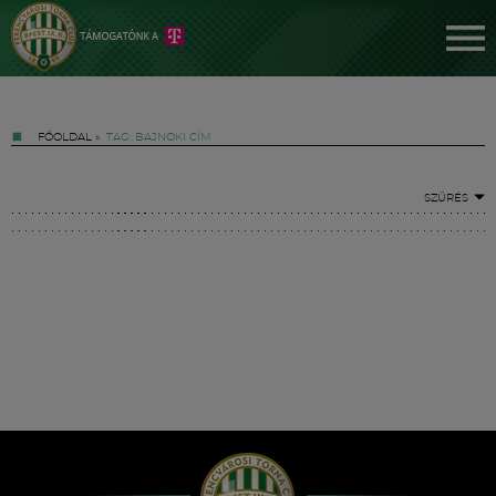
FŐOLDAL
»
TAG: BAJNOKI CÍM
SZŰRÉS
Jegyek
FM YouTube +
Hírek