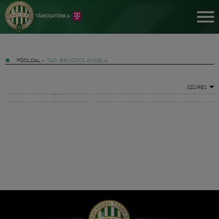
FŐOLDAL
»
TAG: BENCSICS ANGÉLA
SZŰRÉS
Jegyek
FM YouTube +
Hírek