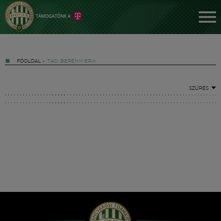
FŐOLDAL
»
TAG: BERÉNYI ERIK
SZŰRÉS
Jegyek
FM YouTube +
Hírek