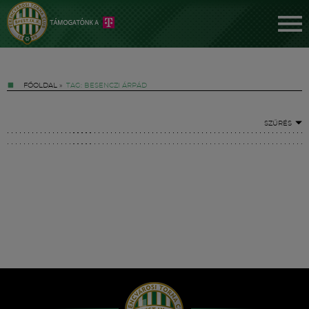
FŐOLDAL
»
TAG: BESENCZI ÁRPÁD
SZŰRÉS
Jegyek
FM YouTube +
Hírek