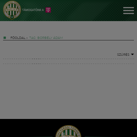
FŐOLDAL
»
TAG: BORBÉLY ÁDÁM
SZŰRÉS
Jegyek
FM YouTube +
Hírek