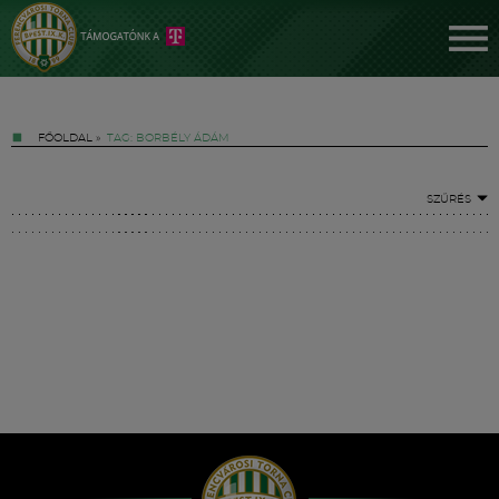
FŐOLDAL
»
TAG: BORBÉLY ÁDÁM
SZŰRÉS
Jegyek
FM YouTube +
Hírek