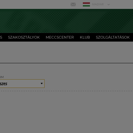
MAGYAR
S
SZAKOSZTÁLYOK
MECCSCENTER
KLUB
SZOLGÁLTATÁSOK
UM
szes