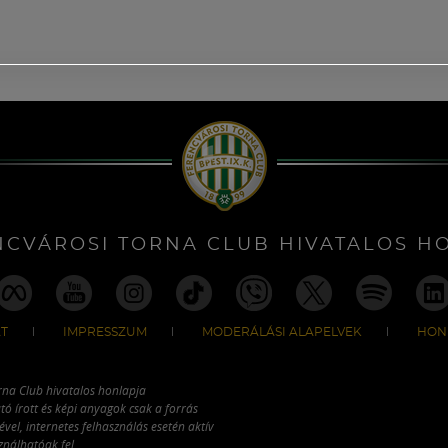
NCVÁROSI TORNA CLUB HIVATALOS H
T
IMPRESSZUM
MODERÁLÁSI ALAPELVEK
HON
rna Club hivatalos honlapja
tó írott és képi anyagok csak a forrás
vel, internetes felhasználás esetén aktív
ználhatóak fel.