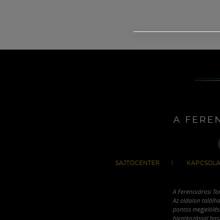
A FERE
SAJTÓCENTER
KAPCSOLA
A Ferencvárosi To
Az oldalon találha
pontos megjelölésé
hivatkozással has