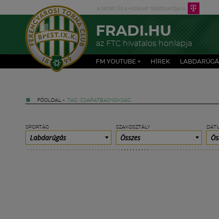
FRADI.HU
az FTC hivatalos honlapja
FM YOUTUBE +
HÍREK
LABDARÚGÁ
FŐOLDAL
»
TAG: CSAPATBAJNOKSÁG
SPORTÁG
SZAKOSZTÁLY
DÁT
Labdarúgás
Összes
Ös