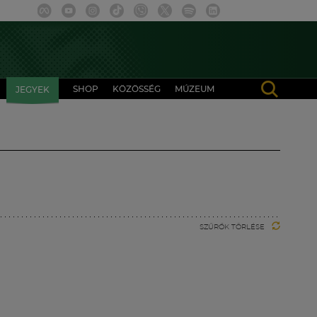
SHOP
KÖZÖSSÉG
MÚZEUM
JEGYEK
SZŰRŐK TÖRLÉSE