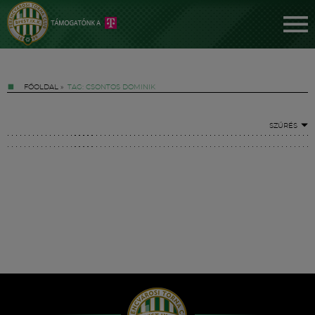
FŐOLDAL
»
TAG: CSONTOS DOMINIK
SZŰRÉS
Jegyek
FM YouTube +
Hírek