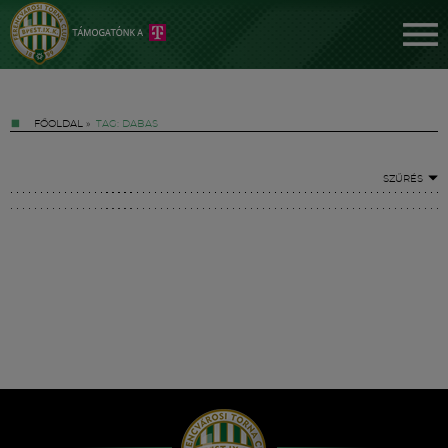
FŐOLDAL
»
TAG: DABAS
SZŰRÉS
Jegyek
FM YouTube +
Hírek