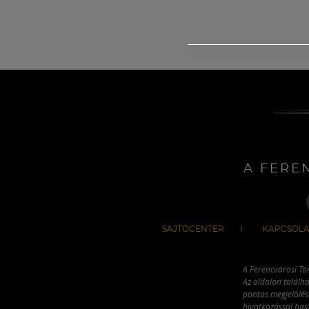
A FERE
SAJTÓCENTER
KAPCSOLA
A Ferencvárosi To
Az oldalon találha
pontos megjelölésé
hivatkozással has