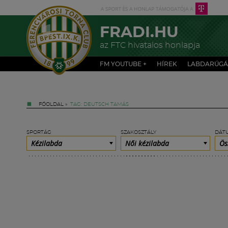
FRADI.HU
az FTC hivatalos honlapja
FM YOUTUBE +
HÍREK
LABDARÚGÁ
FŐOLDAL
»
TAG: DEUTSCH TAMÁS
SPORTÁG
SZAKOSZTÁLY
DÁT
Kézilabda
Női kézilabda
Ös