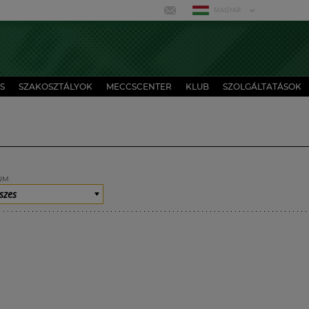
MAGYAR
S
SZAKOSZTÁLYOK
MECCSCENTER
KLUB
SZOLGÁLTATÁSOK
UM
szes