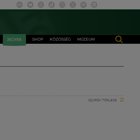
SHOP
KÖZÖSSÉG
MÚZEUM
JEGYEK
SZŰRŐK TÖRLÉSE