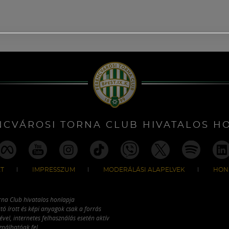
NCVÁROSI TORNA CLUB HIVATALOS H
T
IMPRESSZUM
MODERÁLÁSI ALAPELVEK
HON
rna Club hivatalos honlapja
tó írott és képi anyagok csak a forrás
vel, internetes felhasználás esetén aktív
ználhatóak fel.