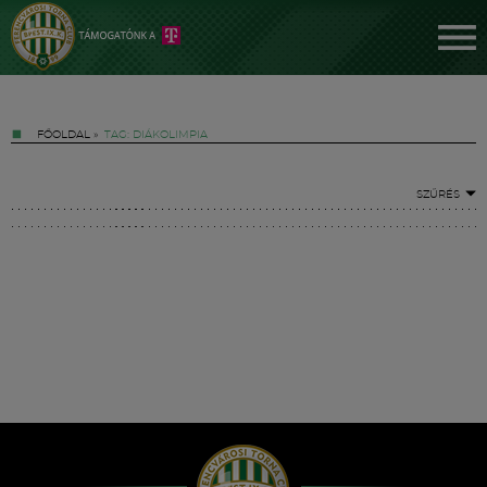
FŐOLDAL
»
TAG: DIÁKOLIMPIA
SZŰRÉS
Jegyek
FM YouTube +
Hírek