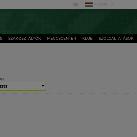
MAGYAR
S
SZAKOSZTÁLYOK
MECCSCENTER
KLUB
SZOLGÁLTATÁSOK
UM
szes