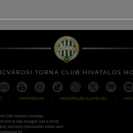
NCVÁROSI TORNA CLUB HIVATALOS H
T
IMPRESSZUM
MODERÁLÁSI ALAPELVEK
HON
rna Club hivatalos honlapja
tó írott és képi anyagok csak a forrás
vel, internetes felhasználás esetén aktív
ználhatóak fel.