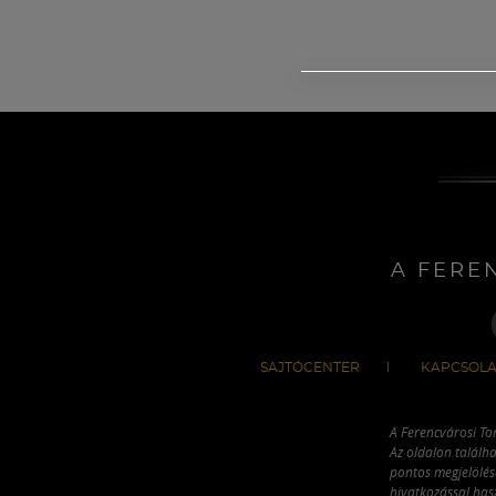
A FERE
SAJTÓCENTER
KAPCSOLA
A Ferencvárosi To
Az oldalon találha
pontos megjelölésé
hivatkozással has