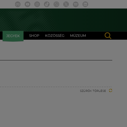
SHOP
KÖZÖSSÉG
MÚZEUM
JEGYEK
SZŰRŐK TÖRLÉSE