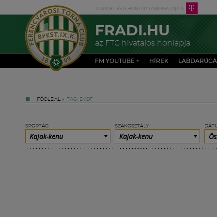
FRADI.HU
az FTC hivatalos honlapja
FM YOUTUBE +
HÍREK
LABDARÚGÁ
FŐOLDAL
»
TAG: EYOF
SPORTÁG
SZAKOSZTÁLY
DÁT
Kajak-kenu
Kajak-kenu
Ös