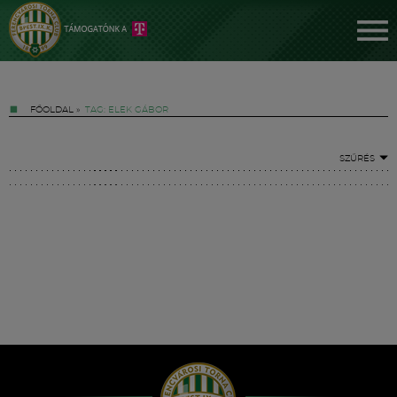
FŐOLDAL
»
TAG: ELEK GÁBOR
SZŰRÉS
Jegyek
FM YouTube +
Hírek