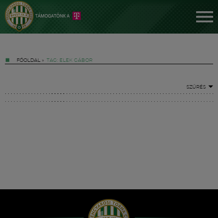
FŐOLDAL
»
TAG: ELEK GÁBOR
SZŰRÉS
Jegyek
FM YouTube +
Hírek