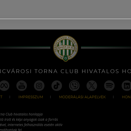
NCVÁROSI TORNA CLUB HIVATALOS H
T
IMPRESSZUM
MODERÁLÁSI ALAPELVEK
HON
rna Club hivatalos honlapja
tó írott és képi anyagok csak a forrás
vel, internetes felhasználás esetén aktív
ználhatóak fel.