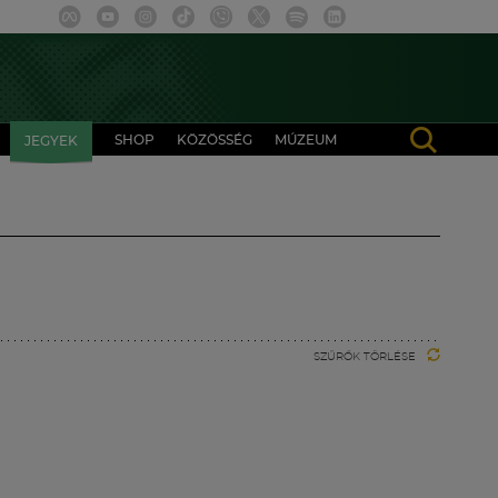
SHOP
KÖZÖSSÉG
MÚZEUM
JEGYEK
SZŰRŐK TÖRLÉSE