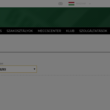
MAGYAR
S
SZAKOSZTÁLYOK
MECCSCENTER
KLUB
SZOLGÁLTATÁSOK
UM
szes