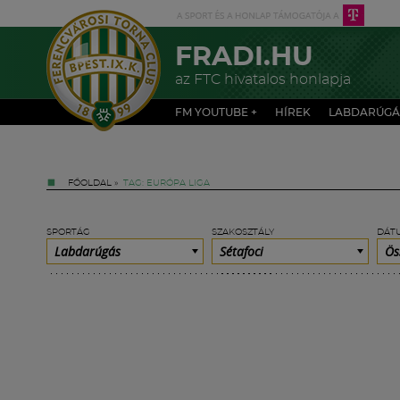
FRADI.HU
az FTC hivatalos honlapja
FM YOUTUBE +
HÍREK
LABDARÚGÁ
FŐOLDAL
»
TAG: EURÓPA LIGA
SPORTÁG
SZAKOSZTÁLY
DÁT
Labdarúgás
Sétafoci
Ös