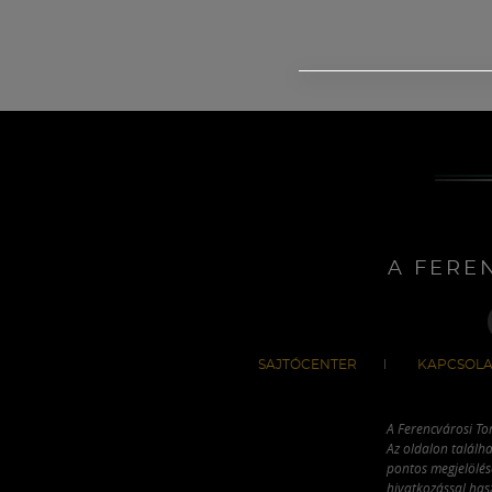
A FERE
SAJTÓCENTER
KAPCSOLA
A Ferencvárosi To
Az oldalon találha
pontos megjelölésé
hivatkozással has