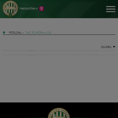
FŐOLDAL
»
TAG: EURÓPA-LIGA
SZŰRÉS
Jegyek
FM YouTube +
Hírek