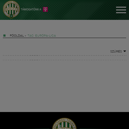
FŐOLDAL
»
TAG: EURÓPA-LIGA
SZŰRÉS
Jegyek
FM YouTube +
Hírek