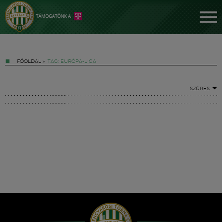
FŐOLDAL
»
TAG: EURÓPA-LIGA
SZŰRÉS
Jegyek
FM YouTube +
Hírek