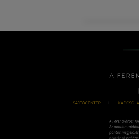
A FERE
SAJTÓCENTER
KAPCSOLA
A Ferencvárosi To
Az oldalon találha
pontos megjelölésé
hivatkozással has