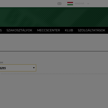
MAGYAR
S
SZAKOSZTÁLYOK
MECCSCENTER
KLUB
SZOLGÁLTATÁSOK
UM
szes