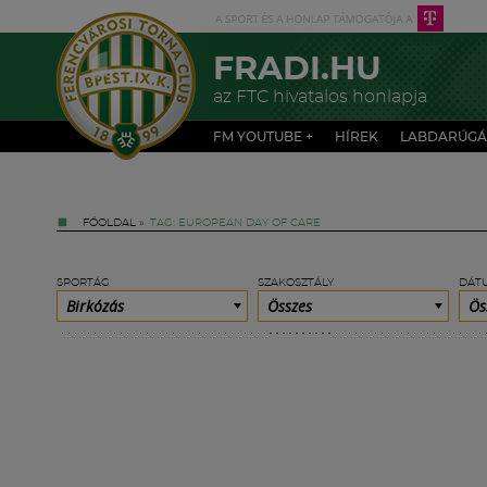
FRADI.HU
az FTC hivatalos honlapja
FM YOUTUBE +
HÍREK
LABDARÚGÁ
FŐOLDAL
»
TAG: EUROPEAN DAY OF CARE
SPORTÁG
SZAKOSZTÁLY
DÁT
Birkózás
Összes
Ös