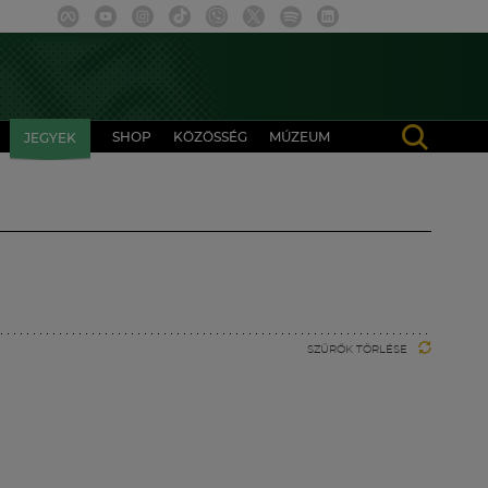
SHOP
KÖZÖSSÉG
MÚZEUM
JEGYEK
SZŰRŐK TÖRLÉSE