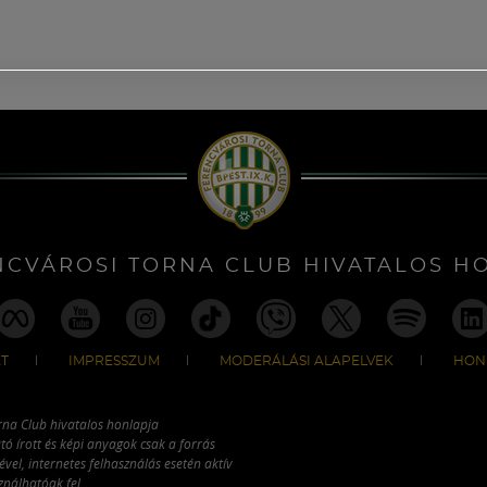
NCVÁROSI TORNA CLUB HIVATALOS H
T
IMPRESSZUM
MODERÁLÁSI ALAPELVEK
HON
rna Club hivatalos honlapja
tó írott és képi anyagok csak a forrás
vel, internetes felhasználás esetén aktív
ználhatóak fel.