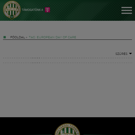
FŐOLDAL
»
TAG: EUROPEAN DAY OF CARE
SZŰRÉS
Jegyek
FM YouTube +
Hírek