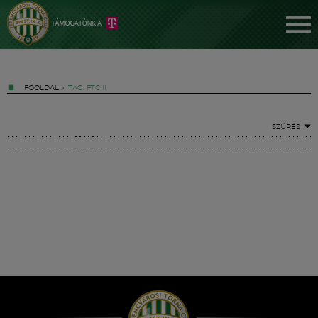
FŐOLDAL
»
TAG: FTC II
SZŰRÉS
Jegyek
FM YouTube +
Hírek